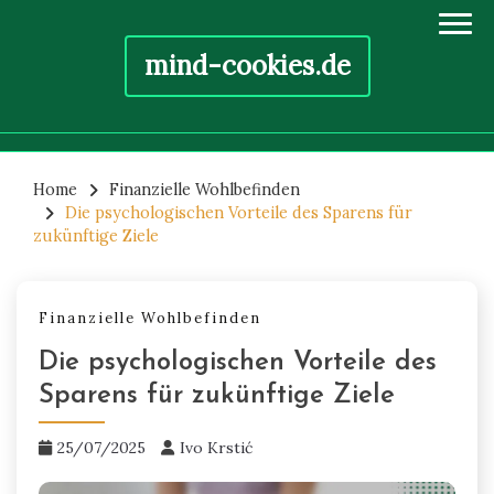
mind-cookies.de
Skip
to
Home
Finanzielle Wohlbefinden
Die psychologischen Vorteile des Sparens für
content
zukünftige Ziele
Finanzielle Wohlbefinden
Die psychologischen Vorteile des
Sparens für zukünftige Ziele
25/07/2025
Ivo Krstić