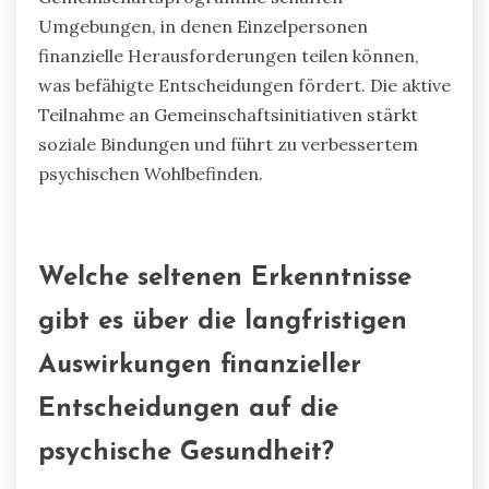
Wie kann Gemeinschaftsunterstützung
Gefühle der Isolation reduzieren?
Gemeinschaftsunterstützung reduziert erheblich
Gefühle der Isolation, indem sie Verbindungen
und gemeinsame Erfahrungen fördert. Der
Austausch mit anderen bietet emotionale
Sicherheit, die für die psychische Gesundheit
entscheidend ist. Studien zeigen, dass soziale
Interaktionen Angst im Zusammenhang mit
finanziellem Stress lindern können, was die
Resilienz erhöht. Selbsthilfegruppen und
Gemeinschaftsprogramme schaffen
Umgebungen, in denen Einzelpersonen
finanzielle Herausforderungen teilen können,
was befähigte Entscheidungen fördert. Die aktive