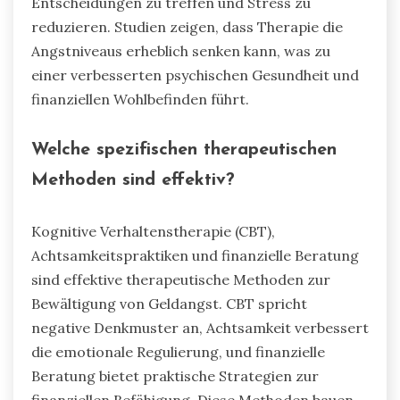
Überwindung von Geldangst?
Therapie spielt eine entscheidende Rolle bei der
Überwindung von Geldangst, indem sie
Werkzeuge zur emotionalen Regulierung und
kognitiven Umstrukturierung bereitstellt. Sie
hilft Einzelpersonen, ihre finanziellen Ängste zu
verstehen, Bewältigungsstrategien zu entwickeln
und Resilienz aufzubauen. Kognitive
Verhaltenstherapie (CBT) ist besonders effektiv,
da sie negative Denkmuster im Zusammenhang
mit Geld anspricht. Infolgedessen befähigt
Therapie Klienten, informierte finanzielle
Entscheidungen zu treffen und Stress zu
reduzieren. Studien zeigen, dass Therapie die
Angstniveaus erheblich senken kann, was zu
einer verbesserten psychischen Gesundheit und