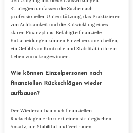
auslösen, einschließlich Angst, Depression und
Identitätskrisen. Diese emotionalen Reaktionen
resultieren oft aus den abrupten Veränderungen
im finanziellen Status, die zu Stress und
Unsicherheit über die Zukunft führen.
Forschungsergebnisse zeigen, dass Personen,
die plötzlichen Reichtum erfahren,
möglicherweise mit Gefühlen der Isolation und
der Angst, ihren neu gewonnenen Status zu
verlieren, kämpfen. Umgekehrt müssen
diejenigen, die plötzlichen Verlust erleiden, oft
mit Trauer und einem Gefühl des Versagens
umgehen. Diese psychologischen
Herausforderungen können die
Entscheidungsfindung behindern und zu
ungesunden finanziellen Verhaltensweisen