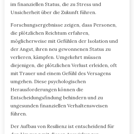
Vermeidungsverhalten oder impulsivem
Ausgeben führt. Forschungsergebnisse zeigen,
dass frühere finanzielle Schwierigkeiten einen
Kreislauf der Unsicherheit schaffen können, der
Budgetierungs- und Spargewohnheiten
beeinträchtigt. Infolgedessen kann die
Förderung von Resilienz durch finanzielle
Bildung und Therapie Einzelpersonen befähigen,
informierte, selbstbewusste Entscheidungen zu
treffen.
Was sind die psychologischen
Auswirkungen plötzlichen Reichtums
oder Verlusts?
Plötzlicher Reichtum oder Verlust kann
erhebliche psychologische Auswirkungen