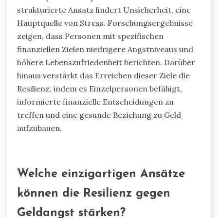
Das Setzen finanzieller Ziele verbessert das
psychische Wohlbefinden erheblich, indem es
Angst reduziert und ein Gefühl der Kontrolle
fördert. Klare finanzielle Ziele bieten Richtung
und ermöglichen es Einzelpersonen, Ausgaben
und Ersparnisse zu priorisieren. Dieser
strukturierte Ansatz lindert Unsicherheit, eine
Hauptquelle von Stress. Forschungsergebnisse
zeigen, dass Personen mit spezifischen
finanziellen Zielen niedrigere Angstniveaus und
höhere Lebenszufriedenheit berichten. Darüber
hinaus verstärkt das Erreichen dieser Ziele die
Resilienz, indem es Einzelpersonen befähigt,
informierte finanzielle Entscheidungen zu
treffen und eine gesunde Beziehung zu Geld
aufzubauen.