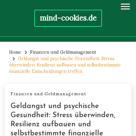
mind-cookies.de
Skip
to
Home
Finanzen und Geldmanagement
Geldangst und psychische Gesundheit: Stress
content
überwinden, Resilienz aufbauen und selbstbestimmte
finanzielle Entscheidungen treffen
Finanzen und Geldmanagement
Geldangst und psychische
Gesundheit: Stress überwinden,
Resilienz aufbauen und
selbstbestimmte finanzielle