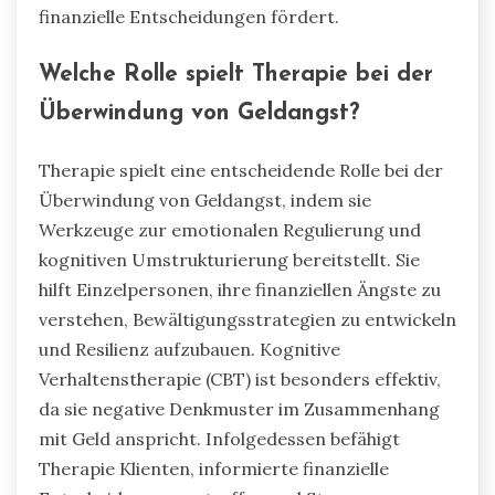
Stress erheblich lindern, indem sie die
emotionale Regulierung fördern und die
Entscheidungsfindung verbessern. Diese
Praktiken, wie Meditation und tiefes Atmen,
helfen Einzelpersonen, sich ihrer finanziellen
Gedanken und Gefühle bewusst zu werden.
Infolgedessen können sie den Kreislauf der
Angst durchbrechen und ihre Resilienz
gegenüber geldbezogenen Drucksituationen
verbessern. Forschungsergebnisse zeigen, dass
Achtsamkeit zu besseren finanziellen
Verhaltensweisen, wie Budgetierung und Sparen,
führen kann, was letztendlich befähigte
finanzielle Entscheidungen fördert.
Welche Rolle spielt Therapie bei der