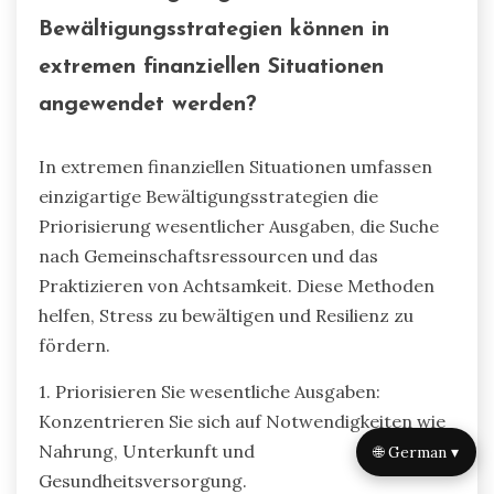
Der Wiederaufbau nach finanziellen
Rückschlägen erfordert einen strategischen
Ansatz, um Stabilität und Vertrauen
zurückzugewinnen. Beginnen Sie damit, Ihre
finanzielle Situation zu bewerten, um
Verbesserungsbereiche zu identifizieren.
Erstellen Sie ein realistisches Budget, das
wesentliche Ausgaben und Ersparnisse
priorisiert. Suchen Sie Unterstützung von
Finanzberatern oder Gemeinschaftsressourcen,
um Einblicke und Anleitung zu erhalten. Darüber
hinaus sollten Sie sich auf die psychische
Gesundheit konzentrieren, indem Sie
Stressreduzierungstechniken wie Achtsamkeit
oder Bewegung praktizieren. Der Aufbau von
🌐 German ▾
Resilienz durch positive finanzielle Gewohnheiten
wird Sie befähigen, informierte Entscheidungen