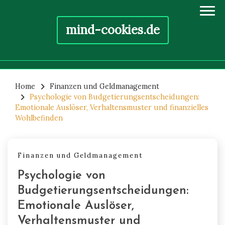
mind-cookies.de
Skip
to
Home
Finanzen und Geldmanagement
Psychologie von Budgetierungsentscheidungen:
content
Emotionale Auslöser, Verhaltensmuster und finanzielles
Wohlbefinden
Finanzen und Geldmanagement
Psychologie von
Budgetierungsentscheidungen:
Emotionale Auslöser,
Verhaltensmuster und