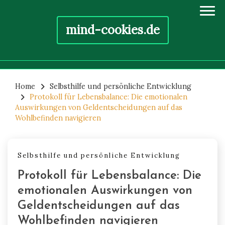
mind-cookies.de
Skip
to
Home
Selbsthilfe und persönliche Entwicklung
Protokoll für Lebensbalance: Die emotionalen
content
Auswirkungen von Geldentscheidungen auf das
Wohlbefinden navigieren
Selbsthilfe und persönliche Entwicklung
Protokoll für Lebensbalance: Die
emotionalen Auswirkungen von
Geldentscheidungen auf das
Wohlbefinden navigieren